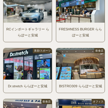
RCインポートギャラリー ら
FRESHNESS BURGER らら
らぽーと安城
ぽーと安城
美容/スポーツ
飲食店
Dr.stretch ららぽーと安城
BISTRO309 ららぽーと安城
飲食店
オフィス