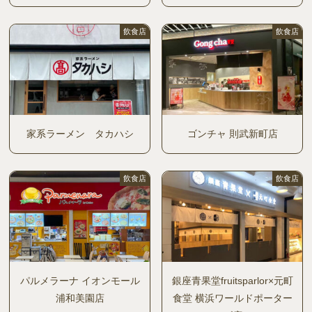
飲食店
飲食店
家系ラーメン タカハシ
ゴンチャ 則武新町店
飲食店
飲食店
パルメラーナ イオンモール
銀座青果堂fruitsparlor×元町
浦和美園店
食堂 横浜ワールドポーター