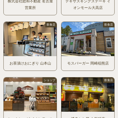
株式会社総和不動産 名古屋
テキサスキングステーキ イ
営業所
オンモール大高店
飲食店
飲食店
お茶漬けおにぎり 山本山
モスバーガー 岡崎稲熊店
ショップ
飲食店