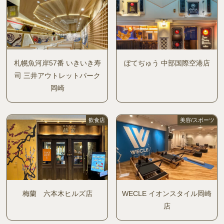
札幌魚河岸57番 いきいき寿
ぼてぢゅう 中部国際空港店
司 三井アウトレットパーク
岡崎
飲食店
美容/スポーツ
梅蘭 六本木ヒルズ店
WECLE イオンスタイル岡崎
店