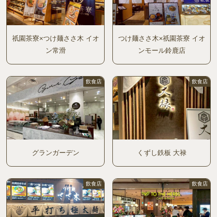
祇園茶寮×つけ麺ささ木 イオ
つけ麺ささ木×祇園茶寮 イオ
ン常滑
ンモール鈴鹿店
飲食店
飲食店
グランガーデン
くずし鉄板 大禄
飲食店
飲食店