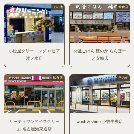
その他
飲食店
小松屋クリーニング ロピア
羽釜ごはん 穂のか ららぽー
滝ノ水店
と安城店
飲食店
その他
サーティワンアイスクリー
wash＆shine 小牧中央店
ム 名古屋港東通店