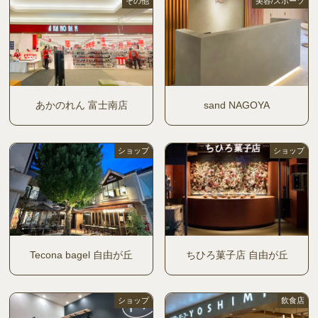
その他
美容/スポーツ
あかのれん 富士南店
sand NAGOYA
ショップ
ショップ
Tecona bagel 自由が丘
ちひろ菓子店 自由が丘
ショップ
飲食店