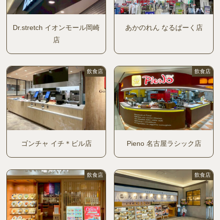
Dr.stretch イオンモール岡崎
あかのれん なるぱーく店
店
飲食店
飲食店
ゴンチャ イチ＊ビル店
Pieno 名古屋ラシック店
飲食店
飲食店