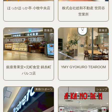
ほっかほっか亭 小牧中央店
株式会社総和不動産 世田谷
営業所
飲食店
飲食店
銀座青果堂×元町食堂 錦糸町
YMY GYOKURO TEAROOM
パルコ店
美容/スポーツ
ショップ