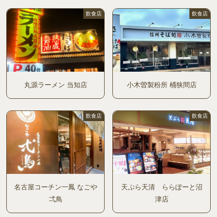
飲食店
飲食店
丸源ラーメン 当知店
小木曽製粉所 桶狭間店
飲食店
飲食店
名古屋コーチン一鳳 なごや
天ぷら天清 ららぽーと沼
弌鳥
津店