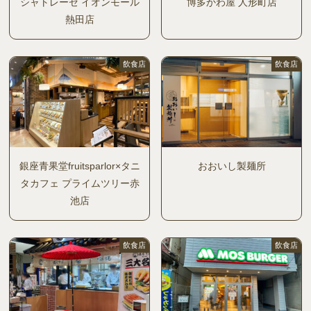
シャトレーゼ イオンモール
博多かわ屋 人形町店
熱田店
飲食店
飲食店
銀座青果堂fruitsparlor×タニ
おおいし製麺所
タカフェ プライムツリー赤
池店
飲食店
飲食店