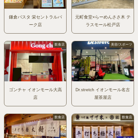
鎌倉パスタ 栄セントラルパ
元町食堂×らーめんささ木 テ
ーク店
ラスモール松戸店
飲食店
美容/スポーツ
ゴンチャ イオンモール大高
Dr.stretch イオンモール名古
店
屋茶屋店
飲食店
飲食店