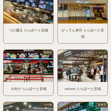
つけ麺玉 ららぽーと安城
がってん寿司 ららぽーと安
城
飲食店
ショップ
オ肉ヤ ららぽーと安城
relume ららぽーと安城
その他
飲食店