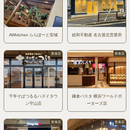
AWkitchen ららぽーと安城
総和不動産 名古屋北営業所
飲食店
飲食店
千年そばつるるハズイタウ
鎌倉パスタ 横浜ワールドポ
ン守山店
ーターズ店
飲食店
飲食店