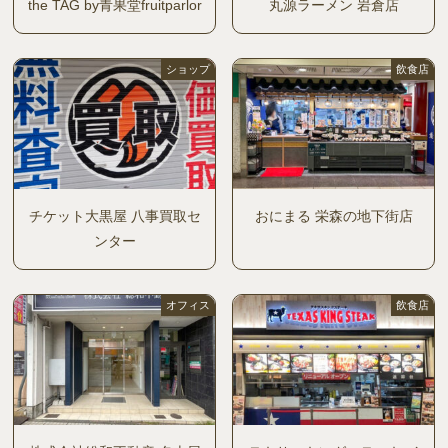
the TAG by青果堂fruitparlor
丸源ラーメン 岩倉店
ショップ
飲食店
チケット大黒屋 八事買取セ
おにまる 栄森の地下街店
ンター
オフィス
飲食店