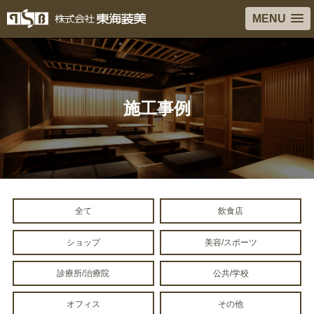
MENU
施工事例
全て
飲食店
ショップ
美容/スポーツ
診療所/治療院
公共/学校
オフィス
その他