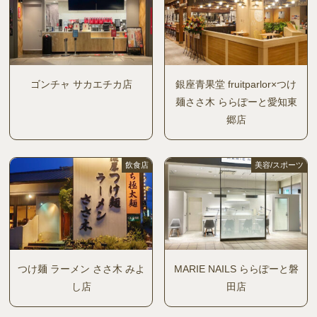
ゴンチャ サカエチカ店
銀座青果堂 fruitparlor×つけ
麺ささ木 ららぽーと愛知東
郷店
飲食店
美容/スポーツ
つけ麺 ラーメン ささ木 みよ
MARIE NAILS ららぽーと磐
し店
田店