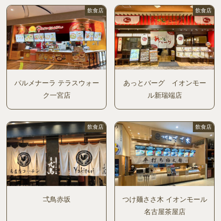
飲食店
飲食店
パルメナーラ テラスウォー
あっとバーグ イオンモー
ク一宮店
ル新瑞端店
飲食店
飲食店
弌鳥赤坂
つけ麺ささ木 イオンモール
名古屋茶屋店