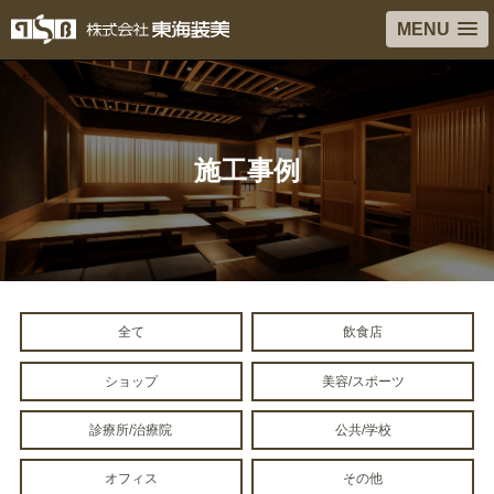
MENU
施工事例
全て
飲食店
ショップ
美容/スポーツ
診療所/治療院
公共/学校
オフィス
その他