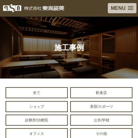
MENU
施工事例
全て
飲食店
ショップ
美容/スポーツ
診療所/治療院
公共/学校
オフィス
その他