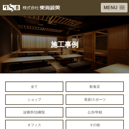
MENU
施工事例
全て
飲食店
ショップ
美容/スポーツ
診療所/治療院
公共/学校
オフィス
その他