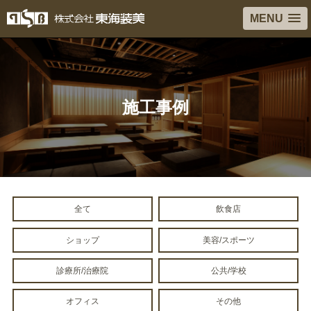
MENU
施工事例
全て
飲食店
ショップ
美容/スポーツ
診療所/治療院
公共/学校
オフィス
その他