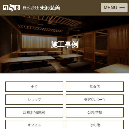
MENU
施工事例
全て
飲食店
ショップ
美容/スポーツ
診療所/治療院
公共/学校
オフィス
その他