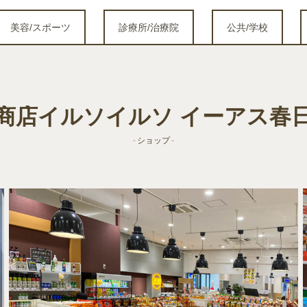
美容/スポーツ
診療所/治療院
公共/学校
商店イルソイルソ イーアス春
- ショップ -