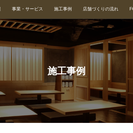
報
事業・サービス
施工事例
店舗づくりの流れ
店舗繁盛応援団
飲食店
店舗探し応援団
ショップ
厨房機器サービス
美容/スポーツ
カビ取り・カビ対策
診療所/治療院
抗ウイルス・抗菌・消毒施工（東海抗菌サービス）
公共/学校
デザイン・設計（ティーズプランニング）
オフィス
その他
リーシング
施工事例