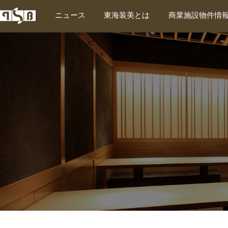
ニュース
東海装美とは
商業施設物件情
東海装美について
東海装美の特徴
企業情報
対応エリア
SDGs宣言
会社案内PDFダウンロード