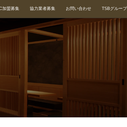
FC加盟募集
協力業者募集
お問い合わせ
TSBグループ
新規協力業者募集
TSBグループ総合サイト
新規外注管理者募集
東海装美・厨房事業部
東海会について
東海抗菌サービス
ティーズプランニング
カビバスターズ東海