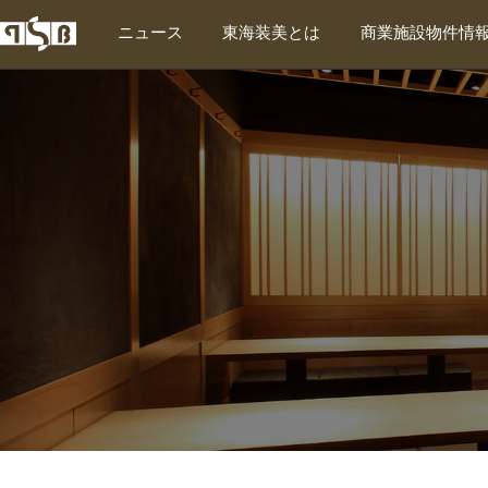
ニュース
東海装美とは
商業施設物件情
東海装美について
東海装美の特徴
企業情報
対応エリア
SDGs宣言
会社案内PDFダウンロード