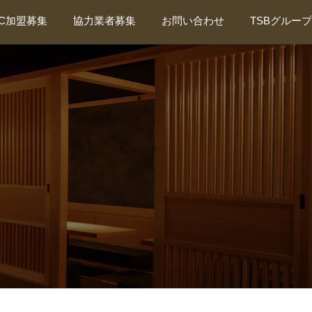
FC加盟募集
協力業者募集
お問い合わせ
TSBグループ
新規協力業者募集
TSBグループ総合サイト
新規外注管理者募集
東海装美・厨房事業部
東海会について
東海抗菌サービス
ティーズプランニング
カビバスターズ東海