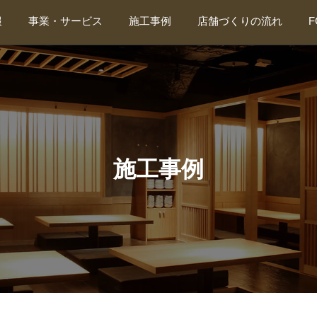
報
事業・サービス
施工事例
店舗づくりの流れ
店舗繁盛応援団
飲食店
店舗探し応援団
ショップ
厨房機器サービス
美容/スポーツ
カビ取り・カビ対策
診療所/治療院
抗ウイルス・抗菌・消毒施工（東海抗菌サービス）
公共/学校
デザイン・設計（ティーズプランニング）
オフィス
その他
リーシング
施工事例