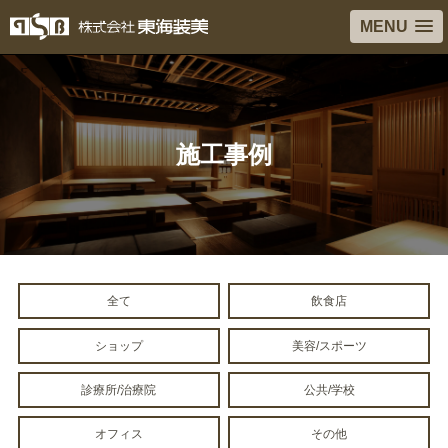
MENU
施工事例
全て
飲食店
ショップ
美容/スポーツ
診療所/治療院
公共/学校
オフィス
その他