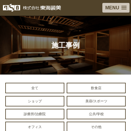
MENU
施工事例
全て
飲食店
ショップ
美容/スポーツ
診療所/治療院
公共/学校
オフィス
その他