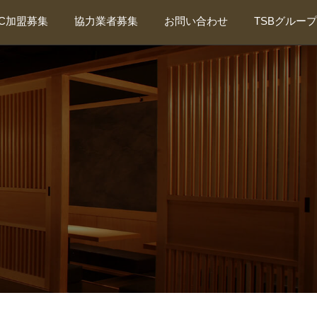
FC加盟募集
協力業者募集
お問い合わせ
TSBグループ
新規協力業者募集
TSBグループ総合サイト
新規外注管理者募集
東海装美・厨房事業部
東海会について
東海抗菌サービス
ティーズプランニング
カビバスターズ東海