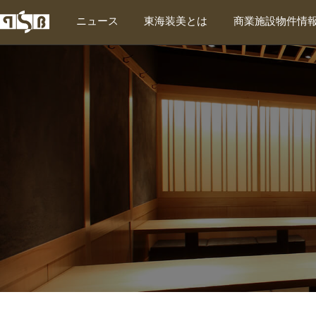
ニュース
東海装美とは
商業施設物件情
東海装美について
東海装美の特徴
企業情報
対応エリア
SDGs宣言
会社案内PDFダウンロード