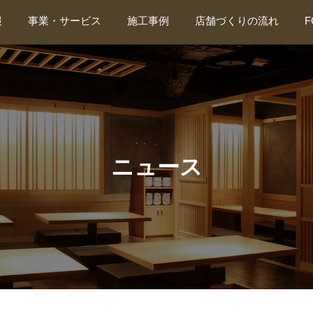
報
事業・サービス
施工事例
店舗づくりの流れ
店舗繁盛応援団
飲食店
店舗探し応援団
ショップ
厨房機器サービス
美容/スポーツ
カビ取り・カビ対策
診療所/治療院
抗ウイルス・抗菌・消毒施工（東海抗菌サービス）
公共/学校
デザイン・設計（ティーズプランニング）
オフィス
その他
リーシング
ニュース