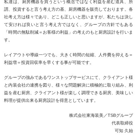
私達は、厨房機器を買うという概念ではなく利益を産む道具、所
謂、投資すると言う考え方の基、厨房機器を販売しております。各
社考え方は様々であり、どこも正しいと思いますが、私たちは決し
て安ければ良いと言う考え方ではなく、グループの方針でもある
「時間の無駄削減＝お客様の利益」の考えのもと厨房設計を行いま
す。
レイアウトや導線一つでも、大きく時間の短縮、人件費を抑える＝
利益増＝投資回収率を早くする事が可能です。
グループの強みであるワンストップサービスにて、クライアント様
と内装会社の連携を図り、様々な問題解決に積極的に取り組み、利
益を産む厨房、クライアント様が楽しく調理できる厨房、美味しい
料理が提供出来る厨房設計を得意としています。
株式会社東海装美／TSBグループ
代表取締役
可知 久始